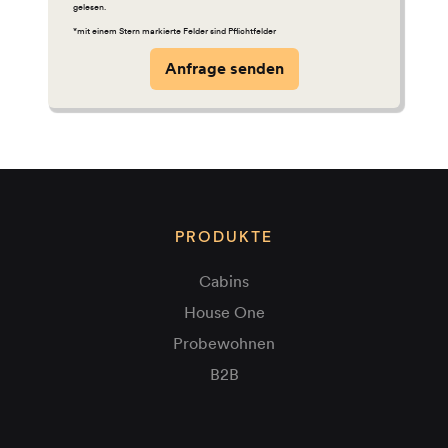
gelesen.
*mit einem Stern markierte Felder sind Pflichtfelder
PRODUKTE
Cabins
House One
Probewohnen
B2B