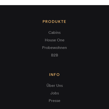
PRODUKTE
Cabins
House One
Probewohnen
B2B
INFO
Über Uns
Jobs
Presse