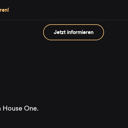
ren!
Jetzt informieren
on House One.