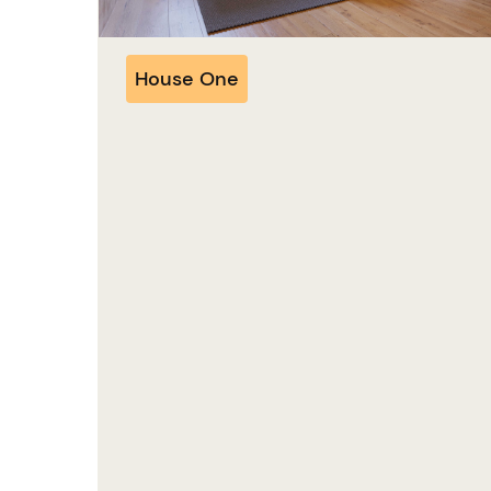
House One
House One - Das Konzept hinter
unserem Einfamilienhaus
ca. 3 min.
House One ist ein innovatives,
modulares Einfamilienhaus, das höchste
Qualität und Kosteneffizienz vereint. Es
bietet einen durchdachten Grundriss,
viele inkludierte Ausstattungsdetails mit
einem klaren Fokus auf Nachhaltigkeit.