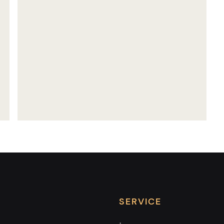
die zahlreichen Vorteile dieser
modernen Bauweise, um dir ein
qualitativ hochwertiges,
kosteneffizientes und schnell erstelltes
Zuhause zu bieten.
SERVICE